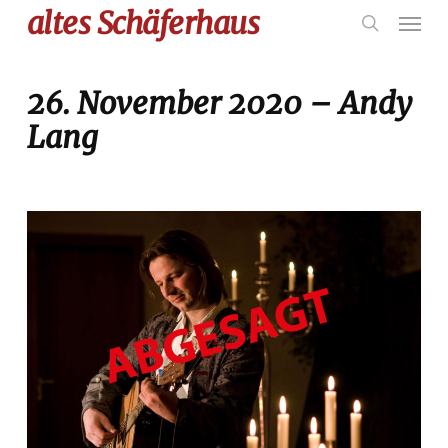
Skip
Menu
altes Schäferhaus
to
search
main
content
26. November 2020 – Andy
Lang