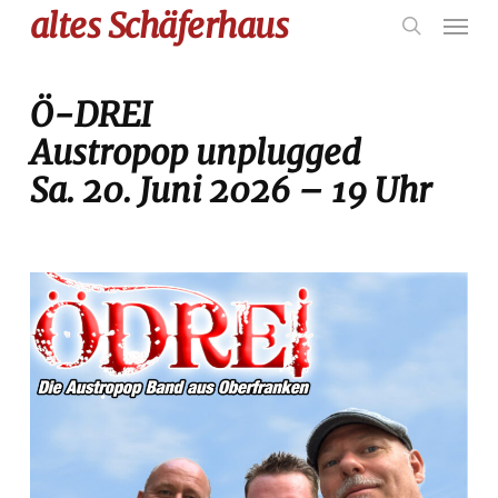
Skip
Menu
altes Schäferhaus
to
search
main
content
Ö-DREI
Austropop unplugged
Sa. 20. Juni 2026 – 19 Uhr